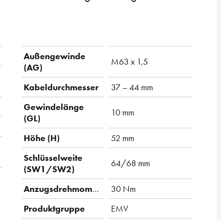
Außengewinde
M63 x 1,5
(AG)
Kabeldurchmesser
37 – 44 mm
Gewindelänge
10 mm
(GL)
Höhe (H)
52 mm
Schlüsselweite
64/68 mm
(SW1/SW2)
Anzugsdrehmoment
30 Nm
Produktgruppe
EMV