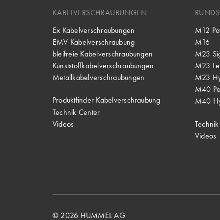
KABELVERSCHRAUBUNGEN
RUNDS
Ex Kabelverschraubungen
M12 Po
EMV Kabelverschraubung
M16
bleifreie Kabelverschraubungen
M23 Si
Kunststoffkabelverschraubungen
M23 Lei
Metallkabelverschraubungen
M23 Hy
M40 P
Produktfinder Kabelverschraubung
M40 Hy
Technik Center
Videos
Technik
Videos
© 2026 HUMMEL AG