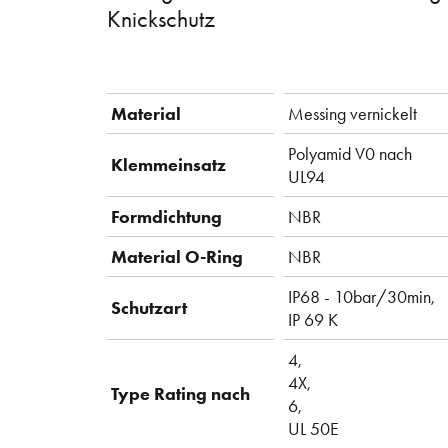
Knickschutz
Material
Messing vernickelt
Polyamid V0 nach
Klemmeinsatz
UL94
Formdichtung
NBR
Material O-Ring
NBR
IP68 - 10bar/30min,
Schutzart
IP 69 K
4,
4X,
Type Rating nach
6,
UL 50E