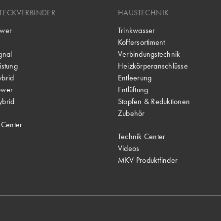
TECKVERBINDER
HAUSTECHNIK
wer
Trinkwasser
Koffersortiment
gnal
Verbindungstechnik
stung
Heizkörperanschlüsse
brid
Entleerung
ower
Entlüftung
brid
Stopfen & Reduktionen
Zubehör
 Center
Technik Center
Videos
MKV Produktfinder