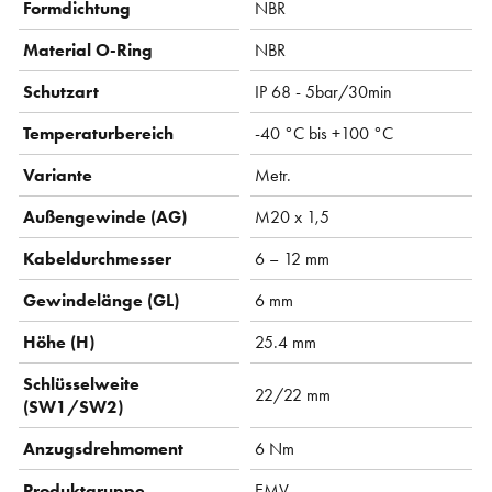
Formdichtung
NBR
Material O-Ring
NBR
Schutzart
IP 68 - 5bar/30min
Temperaturbereich
-40 °C bis +100 °C
Variante
Metr.
Außengewinde (AG)
M20 x 1,5
Kabeldurchmesser
6 – 12 mm
Gewindelänge (GL)
6 mm
Höhe (H)
25.4 mm
Schlüsselweite
22/22 mm
(SW1/SW2)
Anzugsdrehmoment
6 Nm
Produktgruppe
EMV