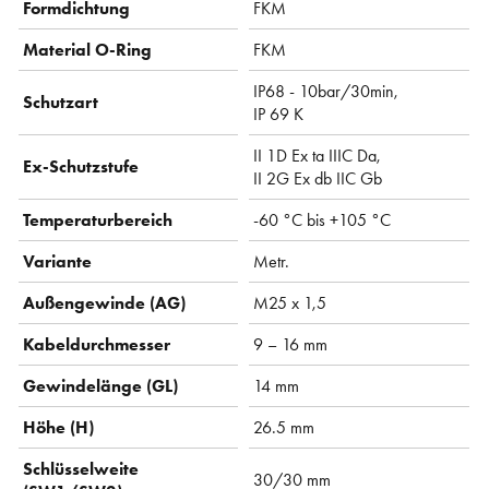
Formdichtung
FKM
Material O-Ring
FKM
IP68 - 10bar/30min,
Schutzart
IP 69 K
II 1D Ex ta IIIC Da,
Ex-Schutzstufe
II 2G Ex db IIC Gb
Temperaturbereich
-60 °C bis +105 °C
Variante
Metr.
Außengewinde (AG)
M25 x 1,5
Kabeldurchmesser
9 – 16 mm
Gewindelänge (GL)
14 mm
Höhe (H)
26.5 mm
Schlüsselweite
30/30 mm