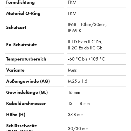
Formdichtung
FKM
Material O-Ring
FKM
IP68 - 10bar/30min,
Schutzart
IP 69 K
II 1D Ex ta IIIC Da,
Ex-Schutzstufe
II 2G Ex db IIC Gb
Temperaturbereich
-60 °C bis +105 °C
Variante
Metr.
Außengewinde (AG)
M25 x 1,5
Gewindelänge (GL)
16 mm
Kabeldurchmesser
13 – 18 mm
Höhe (H)
37.8 mm
Schlüsselweite
30/30 mm