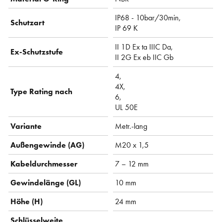
IP68 - 10bar/30min,
Schutzart
IP 69 K
II 1D Ex ta IIIC Da,
Ex-Schutzstufe
II 2G Ex eb IIC Gb
4,
4X,
Type Rating nach
6,
UL 50E
Variante
Metr.-lang
Außengewinde (AG)
M20 x 1,5
Kabeldurchmesser
7 – 12 mm
Gewindelänge (GL)
10 mm
Höhe (H)
24 mm
Schlüsselweite