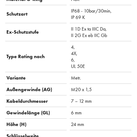
IP68 - 10bar/30min,
Schutzart
IP 69 K
II 1D Ex ta IIIC Da,
Ex-Schutzstufe
II 2G Ex eb IIC Gb
4,
4X,
Type Rating nach
6,
UL 50E
Variante
Metr.
Außengewinde (AG)
M20 x 1,5
Kabeldurchmesser
7 – 12 mm
Gewindelänge (GL)
6 mm
Höhe (H)
24 mm
Schlüsselweite