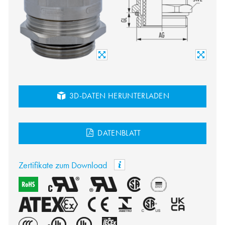
3D-DATEN HERUNTERLADEN
DATENBLATT
Zertifikate zum Download