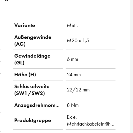
Variante
Metr.
Außengewinde
M20 x 1,5
(AG)
Gewindelänge
6 mm
(GL)
Höhe (H)
24 mm
Schlüsselweite
22/22 mm
(SW1/SW2)
Anzugsdrehmoment
8 Nm
Ex e,
Produktgruppe
Mehrfachkabeleinführung