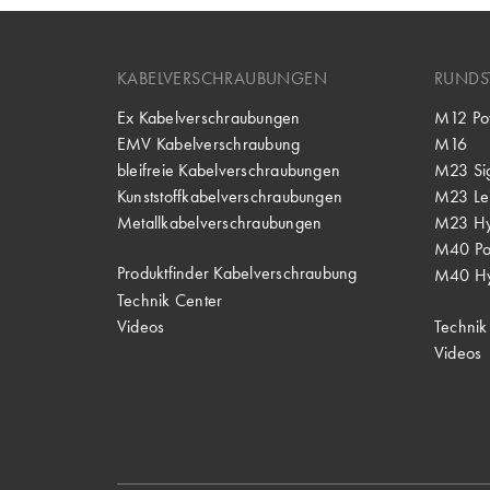
KABELVERSCHRAUBUNGEN
RUNDS
Ex Kabelverschraubungen
M12 Po
EMV Kabelverschraubung
M16
bleifreie Kabelverschraubungen
M23 Si
Kunststoffkabelverschraubungen
M23 Lei
Metallkabelverschraubungen
M23 Hy
M40 P
Produktfinder Kabelverschraubung
M40 Hy
Technik Center
Videos
Technik
Videos