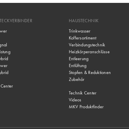
TECKVERBINDER
HAUSTECHNIK
wer
Trinkwasser
Koffersortiment
gnal
Verbindungstechnik
stung
Heizkörperanschlüsse
brid
Entleerung
ower
Entlüftung
brid
Stopfen & Reduktionen
Zubehör
 Center
Technik Center
Videos
MKV Produktfinder