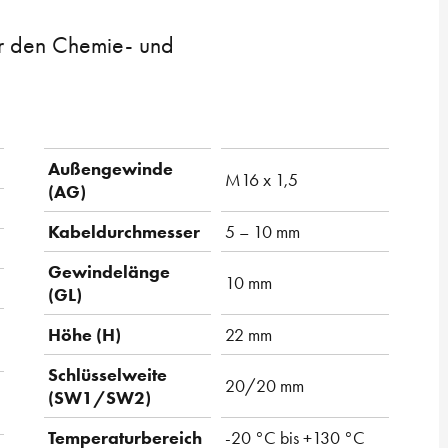
r den Chemie- und
Außengewinde
M16 x 1,5
(AG)
Kabeldurchmesser
5 – 10 mm
Gewindelänge
10 mm
(GL)
Höhe (H)
22 mm
Schlüsselweite
20/20 mm
(SW1/SW2)
Temperaturbereich
-20 °C bis +130 °C