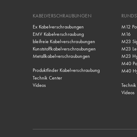
KABELVERSCHRAUBUNGEN
RUNDS
Ex Kabelverschraubungen
M12 Po
EMV Kabelverschraubung
M16
bleifreie Kabelverschraubungen
M23 Si
Kunststoffkabelverschraubungen
M23 Lei
Metallkabelverschraubungen
M23 Hy
M40 P
Produktfinder Kabelverschraubung
M40 Hy
Technik Center
Videos
Technik
Videos