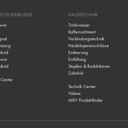
TECKVERBINDER
HAUSTECHNIK
wer
Trinkwasser
Koffersortiment
gnal
Verbindungstechnik
stung
Heizkörperanschlüsse
brid
Entleerung
ower
Entlüftung
brid
Stopfen & Reduktionen
Zubehör
 Center
Technik Center
Videos
MKV Produktfinder