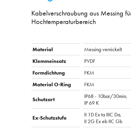
Kabelverschraubung aus Messing fü
Hochtemperaturbereich
Material
Messing vernickelt
Klemmeinsatz
PVDF
Formdichtung
FKM
Material O-Ring
FKM
IP68 - 10bar/30min,
Schutzart
IP 69 K
II 1D Ex ta IIIC Da,
Ex-Schutzstufe
II 2G Ex eb IIC Gb