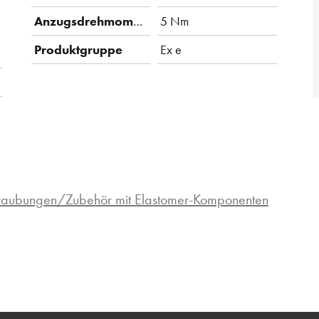
Anzugsdrehmoment
5 Nm
Produktgruppe
Ex e
hraubungen/Zubehör mit Elastomer-Komponenten