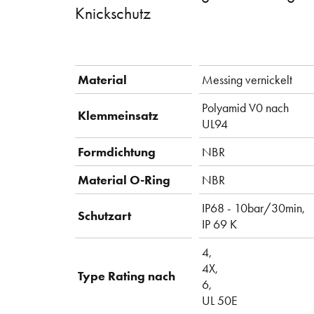
Knickschutz
Material
Messing vernickelt
Polyamid V0 nach
Klemmeinsatz
UL94
Formdichtung
NBR
Material O-Ring
NBR
IP68 - 10bar/30min,
Schutzart
IP 69 K
4,
4X,
Type Rating nach
6,
UL 50E