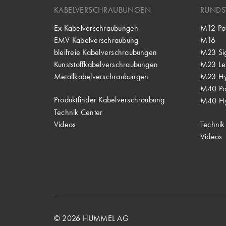
KABELVERSCHRAUBUNGEN
RUNDS
Ex Kabelverschraubungen
M12 Po
EMV Kabelverschraubung
M16
bleifreie Kabelverschraubungen
M23 Si
Kunststoffkabelverschraubungen
M23 Lei
Metallkabelverschraubungen
M23 Hy
M40 P
Produktfinder Kabelverschraubung
M40 Hy
Technik Center
Videos
Technik
Videos
© 2026 HUMMEL AG