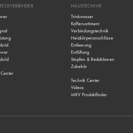
TECKVERBINDER
HAUSTECHNIK
wer
Trinkwasser
Koffersortiment
gnal
Verbindungstechnik
stung
Heizkörperanschlüsse
brid
Entleerung
ower
Entlüftung
brid
Stopfen & Reduktionen
Zubehör
 Center
Technik Center
Videos
MKV Produktfinder