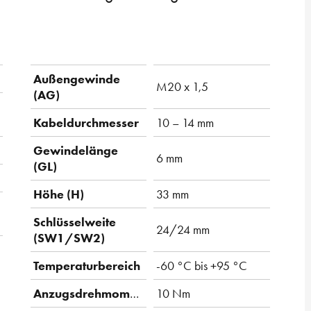
Außengewinde
M20 x 1,5
(AG)
Kabeldurchmesser
10 – 14 mm
Gewindelänge
6 mm
(GL)
Höhe (H)
33 mm
Schlüsselweite
24/24 mm
(SW1/SW2)
Temperaturbereich
-60 °C bis +95 °C
Anzugsdrehmoment
10 Nm