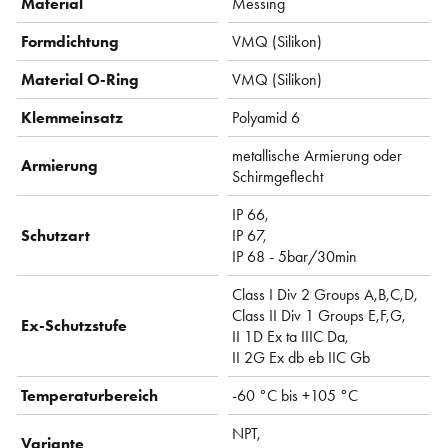
Material
Messing
Formdichtung
VMQ (Silikon)
Material O-Ring
VMQ (Silikon)
Klemmeinsatz
Polyamid 6
metallische Armierung oder
Armierung
Schirmgeflecht
IP 66,
Schutzart
IP 67,
IP 68 - 5bar/30min
Class I Div 2 Groups A,B,C,D,
Class II Div 1 Groups E,F,G,
Ex-Schutzstufe
II 1D Ex ta IIIC Da,
II 2G Ex db eb IIC Gb
Temperaturbereich
-60 °C bis +105 °C
NPT,
Variante