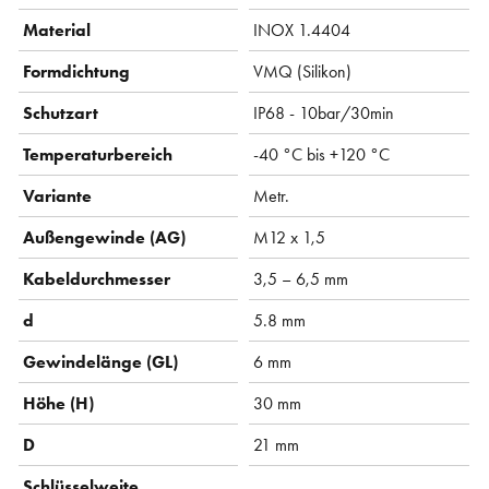
Material
INOX 1.4404
Formdichtung
VMQ (Silikon)
Schutzart
IP68 - 10bar/30min
Temperaturbereich
-40 °C bis +120 °C
Variante
Metr.
Außengewinde (AG)
M12 x 1,5
Kabeldurchmesser
3,5 – 6,5 mm
d
5.8 mm
Gewindelänge (GL)
6 mm
Höhe (H)
30 mm
D
21 mm
Schlüsselweite