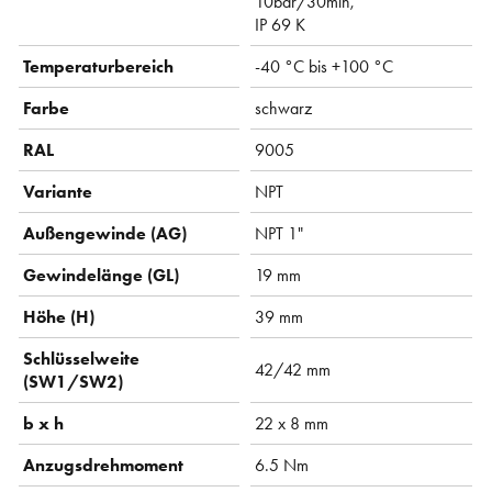
10bar/30min,
IP 69 K
Temperaturbereich
-40 °C bis +100 °C
Farbe
schwarz
RAL
9005
Variante
NPT
Außengewinde (AG)
NPT 1"
Gewindelänge (GL)
19 mm
Höhe (H)
39 mm
Schlüsselweite
42/42 mm
(SW1/SW2)
b x h
22 x 8 mm
Anzugsdrehmoment
6.5 Nm