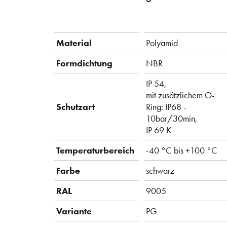
Material
Polyamid
Formdichtung
NBR
IP 54,
mit zusätzlichem O-
Schutzart
Ring: IP68 -
10bar/30min,
IP 69 K
Temperaturbereich
-40 °C bis +100 °C
Farbe
schwarz
RAL
9005
Variante
PG