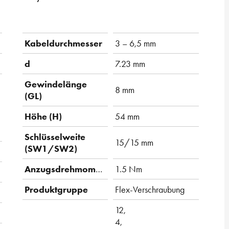
Kabeldurchmesser
3 – 6,5 mm
d
7.23 mm
Gewindelänge
8 mm
(GL)
Höhe (H)
54 mm
Schlüsselweite
15/15 mm
(SW1/SW2)
Anzugsdrehmoment
1.5 Nm
Produktgruppe
Flex-Verschraubung
12,
4,