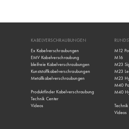
KABELVERSCHRAUBUNGEN
RUNDS
Ex Kabelverschraubungen
M12 Po
EMV Kabelverschraubung
M16
bleifreie Kabelverschraubungen
M23 Si
Kunststoffkabelverschraubungen
M23 Lei
Metallkabelverschraubungen
M23 Hy
M40 P
Produktfinder Kabelverschraubung
M40 Hy
Technik Center
Videos
Technik
Videos