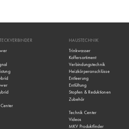
TECKVERBINDER
HAUSTECHNIK
wer
Trinkwasser
Koffersortiment
gnal
Verbindungstechnik
stung
Heizkörperanschlüsse
brid
Entleerung
ower
Entlüftung
brid
Stopfen & Reduktionen
Zubehör
 Center
Technik Center
Videos
MKV Produktfinder