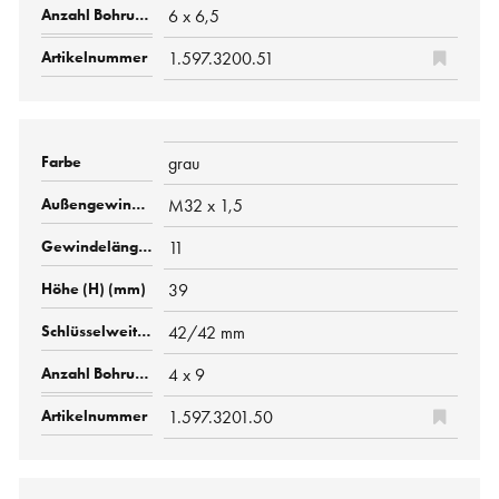
6 x 6,5
1.597.3200.51
grau
M32 x 1,5
11
39
42/42 mm
4 x 9
1.597.3201.50