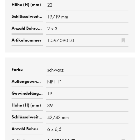
22
19/19 mm
2 x 3
1.597.0901.01
schwarz
NPT 1"
19
39
42/42 mm
6 x 6,5