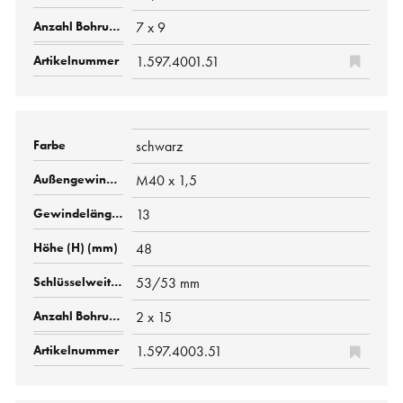
7 x 9
1.597.4001.51
schwarz
M40 x 1,5
13
48
53/53 mm
2 x 15
1.597.4003.51