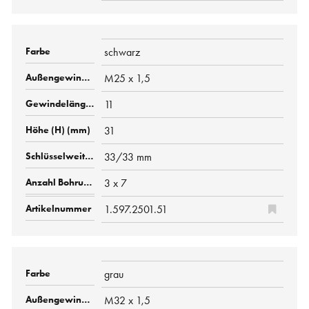
schwarz
M25 x 1,5
11
31
33/33 mm
3 x 7
1.597.2501.51
grau
M32 x 1,5