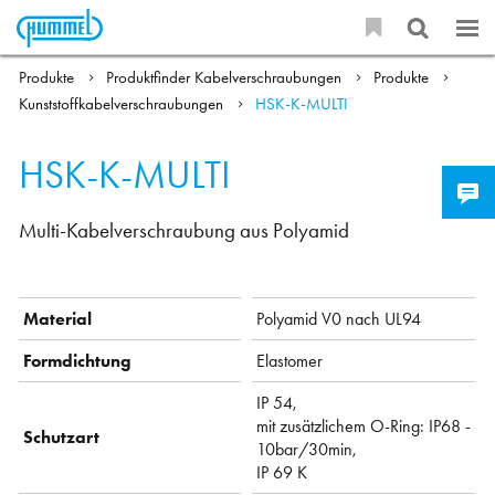
Produkte
Produktfinder Kabelverschraubungen
Produkte
Kunststoffkabelverschraubungen
HSK-K-MULTI
HSK-K-MULTI
Multi-Kabelverschraubung aus Polyamid
Material
Polyamid V0 nach UL94
Formdichtung
Elastomer
IP 54,
mit zusätzlichem O-Ring: IP68 -
Schutzart
10bar/30min,
IP 69 K