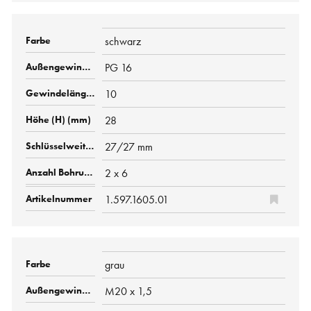
schwarz
PG 16
10
28
27/27 mm
2 x 6
1.597.1605.01
grau
M20 x 1,5