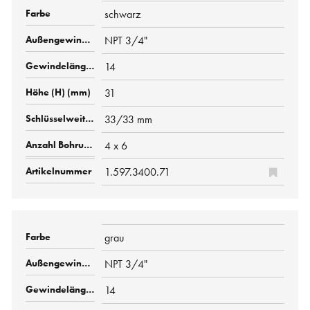
schwarz
NPT 3/4"
14
31
33/33 mm
4 x 6
1.597.3400.71
grau
NPT 3/4"
14