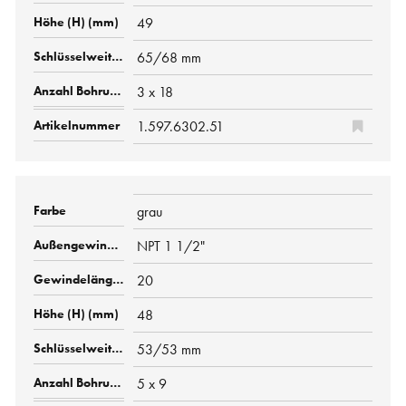
49
65/68 mm
3 x 18
1.597.6302.51
grau
NPT 1 1/2"
20
48
53/53 mm
5 x 9