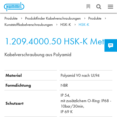
Produkte
Produktfinder Kabelverschraubungen
Produkte
Kunststoffkabelverschraubungen
HSK-K
HSK-K
1.209.4000.50
HSK-K Metr.
Kabelverschraubung aus Polyamid
Material
Polyamid V0 nach UL94
Formdichtung
NBR
IP 54,
mit zusätzlichem O-Ring: IP68 -
Schutzart
10bar/30min,
IP 69 K