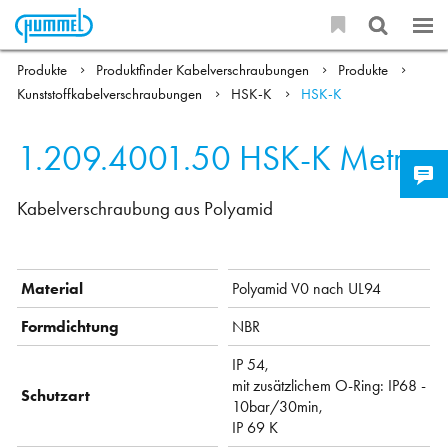
Produkte
Produktfinder Kabelverschraubungen
Produkte
Kunststoffkabelverschraubungen
HSK-K
HSK-K
1.209.4001.50
HSK-K Metr.
Kabelverschraubung aus Polyamid
Material
Polyamid V0 nach UL94
Formdichtung
NBR
IP 54,
mit zusätzlichem O-Ring: IP68 -
Schutzart
10bar/30min,
IP 69 K