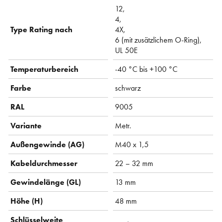
12,
4,
Type Rating nach
4X,
6 (mit zusätzlichem O-Ring),
UL 50E
Temperaturbereich
-40 °C bis +100 °C
Farbe
schwarz
RAL
9005
Variante
Metr.
Außengewinde (AG)
M40 x 1,5
Kabeldurchmesser
22 – 32 mm
Gewindelänge (GL)
13 mm
Höhe (H)
48 mm
Schlüsselweite