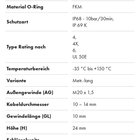
Material O-Ring
FKM
IP68 - 10bar/30min,
Schutzart
IP 69 K
4,
4X,
Type Rating nach
6,
UL 50E
Temperaturbereich
-35 °C bis +150 °C
Variante
Metr.-lang
Außengewinde (AG)
M20 x 1,5
Kabeldurchmesser
10 – 14 mm
Gewindelänge (GL)
10 mm
Höhe (H)
24 mm
Schlüsselweite