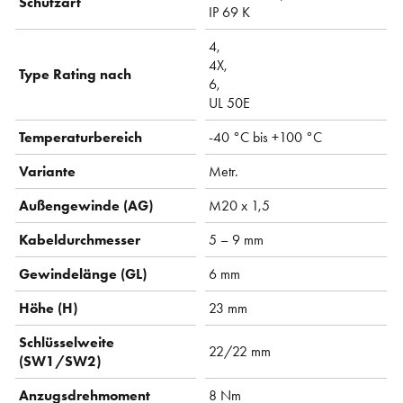
Schutzart
IP 69 K
4,
4X,
Type Rating nach
6,
UL 50E
Temperaturbereich
-40 °C bis +100 °C
Variante
Metr.
Außengewinde (AG)
M20 x 1,5
Kabeldurchmesser
5 – 9 mm
Gewindelänge (GL)
6 mm
Höhe (H)
23 mm
Schlüsselweite
22/22 mm
(SW1/SW2)
Anzugsdrehmoment
8 Nm