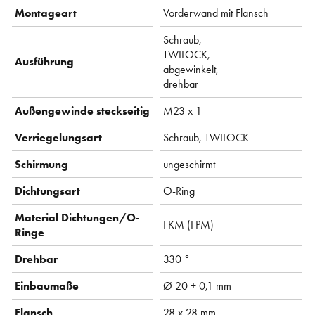
Montageart
Vorderwand mit Flansch
Schraub,
TWILOCK,
Ausführung
abgewinkelt,
drehbar
Außengewinde steckseitig
M23 x 1
Verriegelungsart
Schraub, TWILOCK
Schirmung
ungeschirmt
Dichtungsart
O-Ring
Material Dichtungen/O-
FKM (FPM)
Ringe
Drehbar
330 °
Einbaumaße
Ø 20 + 0,1 mm
Flansch
28 x 28 mm