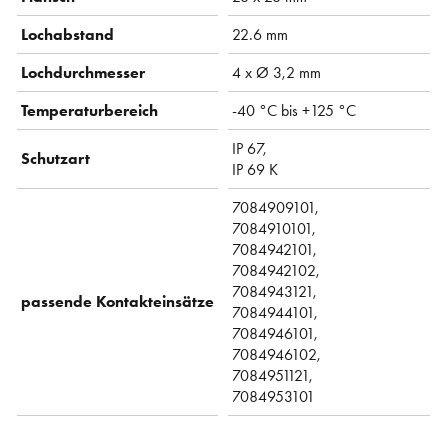
Lochabstand
22.6 mm
Lochdurchmesser
4 x Ø 3,2 mm
Temperaturbereich
-40 °C bis +125 °C
IP 67,
Schutzart
IP 69 K
7084909101,
7084910101,
7084942101,
7084942102,
7084943121,
passende Kontakteinsätze
7084944101,
7084946101,
7084946102,
7084951121,
7084953101