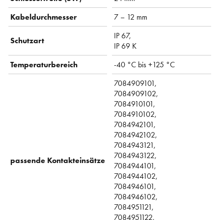
Kabeldurchmesser
7 – 12 mm
IP 67,
Schutzart
IP 69 K
Temperaturbereich
-40 °C bis +125 °C
7084909101,
7084909102,
7084910101,
7084910102,
7084942101,
7084942102,
7084943121,
7084943122,
passende Kontakteinsätze
7084944101,
7084944102,
7084946101,
7084946102,
7084951121,
7084951122,