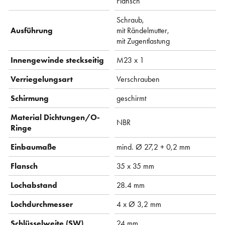
Flansch
Schraub,
Ausführung
mit Rändelmutter,
mit Zugentlastung
Innengewinde steckseitig
M23 x 1
Verriegelungsart
Verschrauben
Schirmung
geschirmt
Material Dichtungen/O-
NBR
Ringe
Einbaumaße
mind. Ø 27,2 + 0,2 mm
Flansch
35 x 35 mm
Lochabstand
28.4 mm
Lochdurchmesser
4 x Ø 3,2 mm
Schlüsselweite (SW)
24 mm