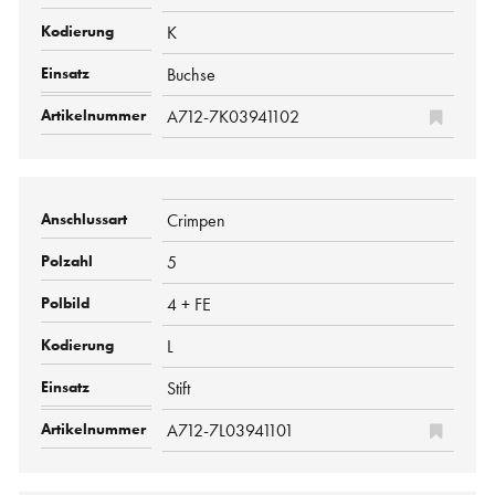
K
Buchse
A712-7K03941102
Crimpen
5
4 + FE
L
Stift
A712-7L03941101