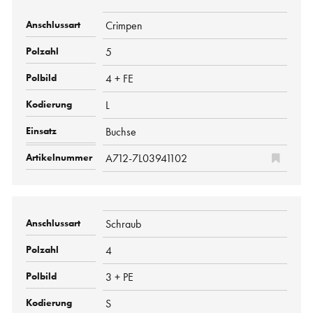
Crimpen
5
4 + FE
L
Buchse
A712-7L03941102
Schraub
4
3 + PE
S