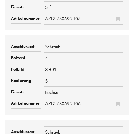
Stift
A712-7S05931105
Schraub
4
3 + PE
S
Buchse
A712-7S05931106
Schraub