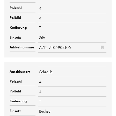
4
4
T
Stift
A712-7T05904105
Schraub
4
4
T
Buchse