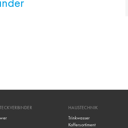
inder
TECKVERBINDER
HAUSTECHNIK
wer
Trinkwasser
Koffersortiment