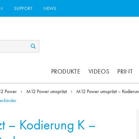
N
SUPPORT
NEWS
PRODUKTE
VIDEOS
PRINT
2 Power
M12 Power umspritzt
M12 Power umspritzt – Kodieru
erbinder
t – Kodierung K –