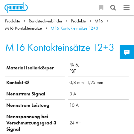
Produkte
Rundsteckverbinder
Produkte
M16
M16 Kontakteinsätze
M16 Kontakteinsätze 12+3
M16 Kontakteinsätze 12+3
PA 6,
Material Isolierkörper
PBT
Kontakt-Ø
0,8 mm│1,25 mm
Nennstrom Signal
3 A
Nennstrom Leistung
10 A
Nennspannung bei
Verschmutzungsgrad 3
24 V~
Signal