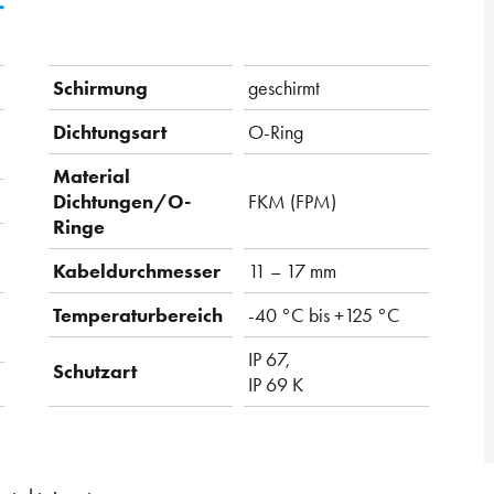
r
Schirmung
geschirmt
Dichtungsart
O-Ring
Material
Dichtungen/O-
FKM (FPM)
Ringe
Kabeldurchmesser
11 – 17 mm
Temperaturbereich
-40 °C bis +125 °C
IP 67,
Schutzart
IP 69 K