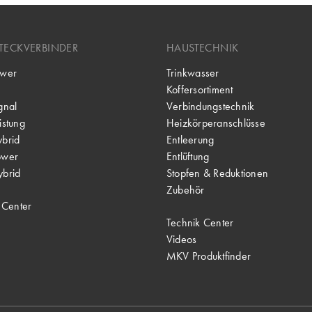
TECKVERBINDER
HAUSTECHNIK
wer
Trinkwasser
Koffersortiment
gnal
Verbindungstechnik
stung
Heizkörperanschlüsse
brid
Entleerung
ower
Entlüftung
brid
Stopfen & Reduktionen
Zubehör
 Center
Technik Center
Videos
MKV Produktfinder