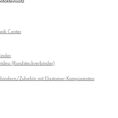
ntakteinsatz
hnik Center
binder
ideo (Rundsteckverbinder)
erbindern/Zubehör mit Elastomer-Komponenten