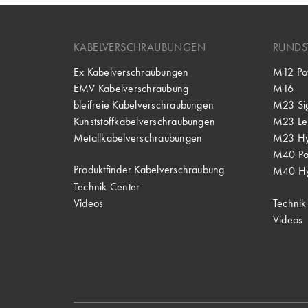
KABELVERSCHRAUBUNGEN
RUNDS
Ex Kabelverschraubungen
M12 Po
EMV Kabelverschraubung
M16
bleifreie Kabelverschraubungen
M23 Si
Kunststoffkabelverschraubungen
M23 Lei
Metallkabelverschraubungen
M23 Hy
M40 P
Produktfinder Kabelverschraubung
M40 Hy
Technik Center
Videos
Technik
Videos