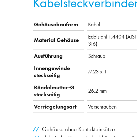
Kabelsteckverbinde
Gehäusebauform
Kabel
Edelstahl 1.4404 (AISI
Material Gehäuse
316)
Ausführung
Schraub
Innengewinde
M23 x 1
steckseitig
Rändelmutter-Ø
26.2 mm
steckseitig
Verriegelungsart
Verschrauben
Gehäuse ohne Kontakteinsätze