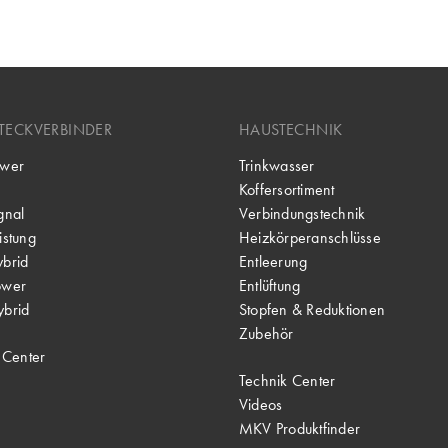
TECKVERBINDER
HAUSTECHNIK
wer
Trinkwasser
Koffersortiment
gnal
Verbindungstechnik
stung
Heizkörperanschlüsse
brid
Entleerung
ower
Entlüftung
brid
Stopfen & Reduktionen
Zubehör
 Center
Technik Center
Videos
MKV Produktfinder