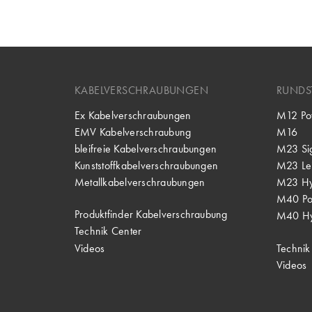
KABELVERSCHRAUBUNGEN
RUNDS
Ex Kabelverschraubungen
M12 Po
EMV Kabelverschraubung
M16
bleifreie Kabelverschraubungen
M23 Si
Kunststoffkabelverschraubungen
M23 Lei
Metallkabelverschraubungen
M23 Hy
M40 P
Produktfinder Kabelverschraubung
M40 Hy
Technik Center
Videos
Technik
Videos