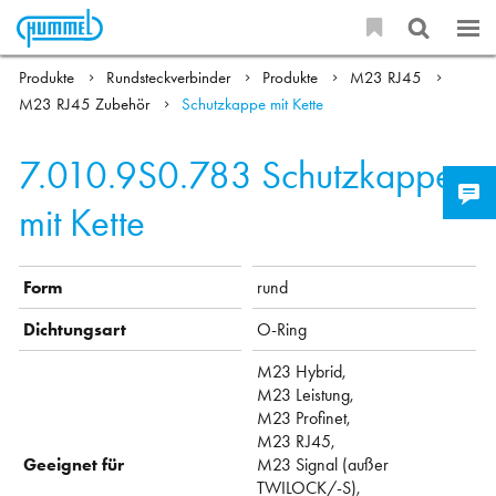
Produkte
Rundsteckverbinder
Produkte
M23 RJ45
M23 RJ45 Zubehör
Schutzkappe mit Kette
7.010.9S0.783
Schutzkappe
mit Kette
Form
rund
Dichtungsart
O-Ring
M23 Hybrid,
M23 Leistung,
M23 Profinet,
M23 RJ45,
Geeignet für
M23 Signal (außer
TWILOCK/-S),