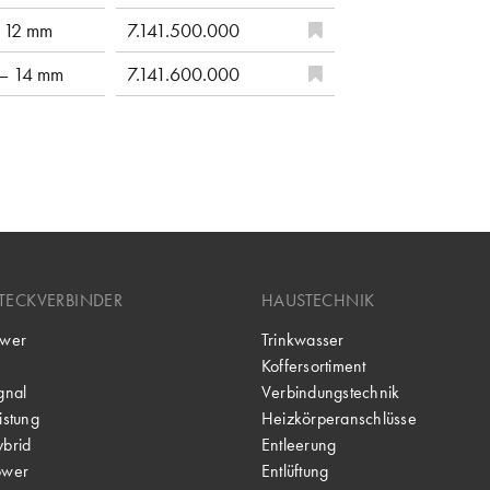
 12 mm
7.141.500.000
– 14 mm
7.141.600.000
TECKVERBINDER
HAUSTECHNIK
wer
Trinkwasser
Koffersortiment
gnal
Verbindungstechnik
stung
Heizkörperanschlüsse
brid
Entleerung
ower
Entlüftung