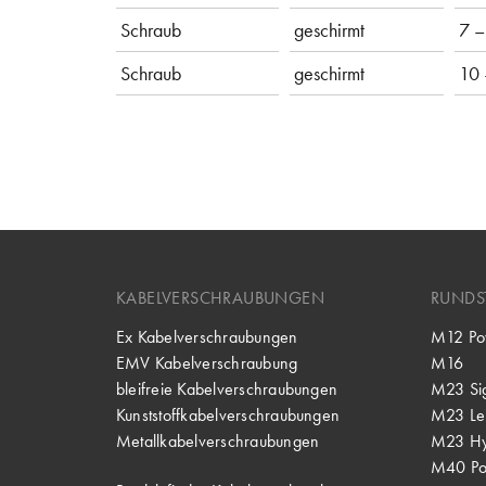
Schraub
geschirmt
7 –
Schraub
geschirmt
10 
KABELVERSCHRAUBUNGEN
RUNDS
Ex Kabelverschraubungen
M12 Po
EMV Kabelverschraubung
M16
bleifreie Kabelverschraubungen
M23 Si
Kunststoffkabelverschraubungen
M23 Lei
Metallkabelverschraubungen
M23 Hy
M40 P