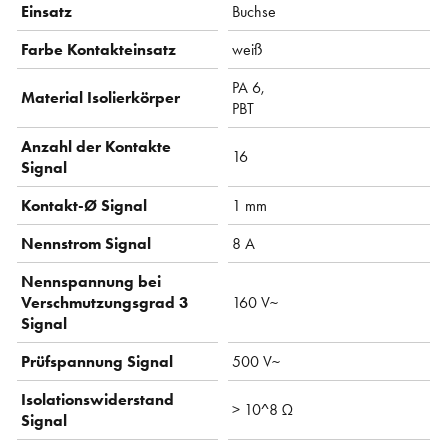
Einsatz
Buchse
Farbe Kontakteinsatz
weiß
PA 6,
Material Isolierkörper
PBT
Anzahl der Kontakte
16
Signal
Kontakt-Ø Signal
1 mm
Nennstrom Signal
8 A
Nennspannung bei
Verschmutzungsgrad 3
160 V~
Signal
Prüfspannung Signal
500 V~
Isolationswiderstand
> 10^8 Ω
Signal