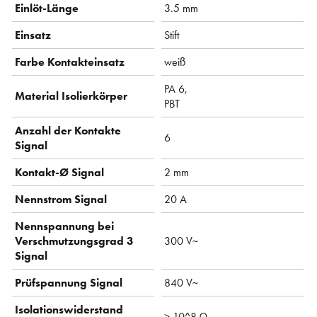
Einlöt-Länge
3.5 mm
Einsatz
Stift
Farbe Kontakteinsatz
weiß
PA 6,
Material Isolierkörper
PBT
Anzahl der Kontakte
6
Signal
Kontakt-Ø Signal
2 mm
Nennstrom Signal
20 A
Nennspannung bei
Verschmutzungsgrad 3
300 V~
Signal
Prüfspannung Signal
840 V~
Isolationswiderstand
> 10^8 Ω