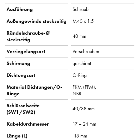
Ausführung
Schraub
Außengewinde steckseitig
M40 x 1,5
Rändelschraube-Ø
40 mm
steckseitig
Verriegelungsart
Verschrauben
Schirmung
geschirmt
Dichtungsart
O-Ring
Material Dichtungen/O-
FKM (FPM),
Ringe
NBR
Schlüsselweite
40/38 mm
(SW1/SW2)
Kabeldurchmesser
17 – 24 mm
Länge (L)
118 mm