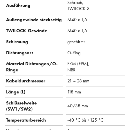
Schraub,
Ausführung
TWILOCK-S
Außengewinde steckseitig
M40 x 1,5
TWILOCK-Gewinde
M40 x 1,5
Schirmung
geschirmt
Dichtungsart
O-Ring
Material Dichtungen/O-
FKM (FPM),
Ringe
NBR
Kabeldurchmesser
21 – 28 mm
Länge (L)
118 mm
Schlüsselweite
40/38 mm
(SW1/SW2)
Temperaturbereich
-40 °C bis +125 °C