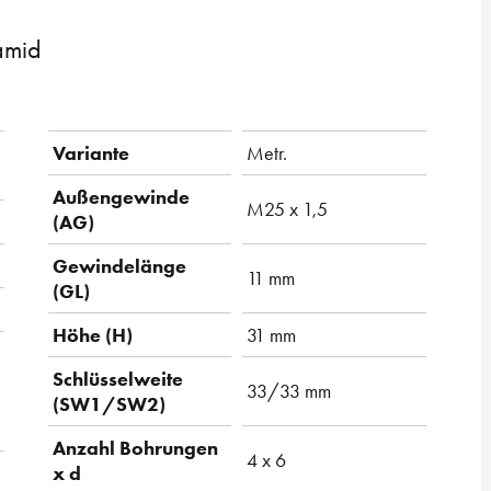
amid
Variante
Metr.
Außengewinde
M25 x 1,5
(AG)
Gewindelänge
11 mm
(GL)
Höhe (H)
31 mm
Schlüsselweite
33/33 mm
(SW1/SW2)
Anzahl Bohrungen
4 x 6
x d