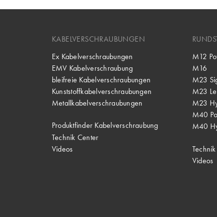
KABELVERSCHRAUBUNGEN
RUNDS
Ex Kabelverschraubungen
M12 Po
EMV Kabelverschraubung
M16
bleifreie Kabelverschraubungen
M23 Si
Kunststoffkabelverschraubungen
M23 Lei
Metallkabelverschraubungen
M23 Hy
M40 P
Produktfinder Kabelverschraubung
M40 Hy
Technik Center
Videos
Technik
Videos