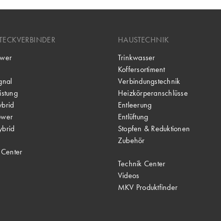
TECKVERBINDER
HAUSTECHNIK
wer
Trinkwasser
Koffersortiment
gnal
Verbindungstechnik
stung
Heizkörperanschlüsse
brid
Entleerung
ower
Entlüftung
brid
Stopfen & Reduktionen
Zubehör
 Center
Technik Center
Videos
MKV Produktfinder