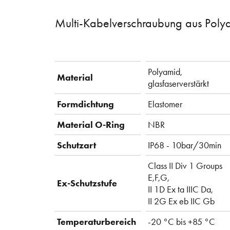
Multi-Kabelverschraubung aus Poly
Polyamid,
Material
glasfaserverstärkt
Formdichtung
Elastomer
Material O-Ring
NBR
Schutzart
IP68 - 10bar/30min
Class II Div 1 Groups
E,F,G,
Ex-Schutzstufe
II 1D Ex ta IIIC Da,
II 2G Ex eb IIC Gb
Temperaturbereich
-20 °C bis +85 °C