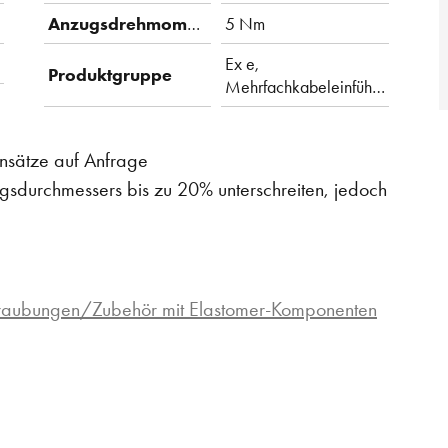
Anzugsdrehmoment
5 Nm
Ex e,
Produktgruppe
Mehrfachkabeleinführung
Einsätze auf Anfrage
sdurchmessers bis zu 20% unterschreiten, jedoch
hraubungen/Zubehör mit Elastomer-Komponenten