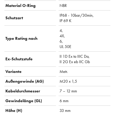
Material O-Ring
NBR
IP68 - 10bar/30min,
Schutzart
IP 69 K
4,
4X,
Type Rating nach
6,
UL 50E
II 1D Ex ta IIIC Da,
Ex-Schutzstufe
II 2G Ex eb IIC Gb
Variante
Metr.
Außengewinde (AG)
M20 x 1,5
Kabeldurchmesser
7 – 12 mm
Gewindelänge (GL)
6 mm
Höhe (H)
33 mm