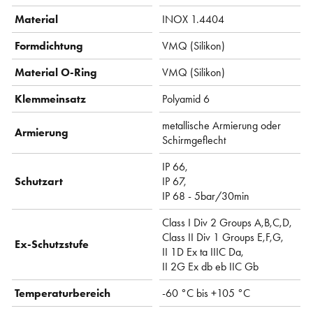
Material
INOX 1.4404
Formdichtung
VMQ (Silikon)
Material O-Ring
VMQ (Silikon)
Klemmeinsatz
Polyamid 6
metallische Armierung oder
Armierung
Schirmgeflecht
IP 66,
Schutzart
IP 67,
IP 68 - 5bar/30min
Class I Div 2 Groups A,B,C,D,
Class II Div 1 Groups E,F,G,
Ex-Schutzstufe
II 1D Ex ta IIIC Da,
II 2G Ex db eb IIC Gb
Temperaturbereich
-60 °C bis +105 °C