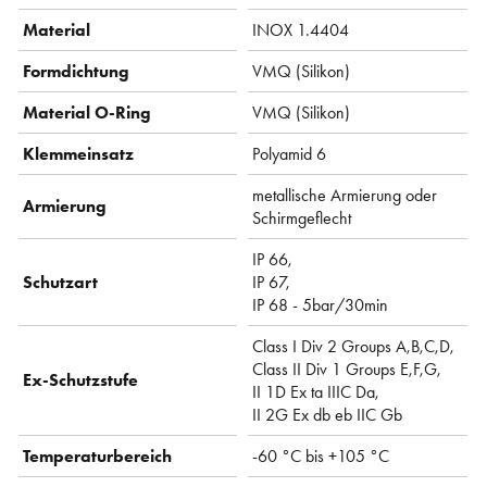
Material
INOX 1.4404
Formdichtung
VMQ (Silikon)
Material O-Ring
VMQ (Silikon)
Klemmeinsatz
Polyamid 6
metallische Armierung oder
Armierung
Schirmgeflecht
IP 66,
Schutzart
IP 67,
IP 68 - 5bar/30min
Class I Div 2 Groups A,B,C,D,
Class II Div 1 Groups E,F,G,
Ex-Schutzstufe
II 1D Ex ta IIIC Da,
II 2G Ex db eb IIC Gb
Temperaturbereich
-60 °C bis +105 °C