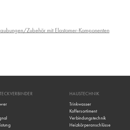
hraubungen/Zubehör mit Elastomer-Komponenten
TECKVERBINDER
HAUSTECHNIK
wer
Trinkwasser
Koffersortiment
gnal
Verbindungstechnik
stung
Heizkörperanschlüsse