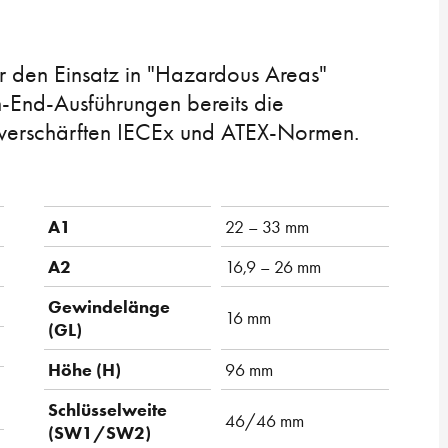
r den Einsatz in "Hazardous Areas"
h-End-Ausführungen bereits die
, verschärften IECEx und ATEX-Normen.
A1
22 – 33 mm
A2
16,9 – 26 mm
Gewindelänge
16 mm
(GL)
Höhe (H)
96 mm
Schlüsselweite
46/46 mm
(SW1/SW2)