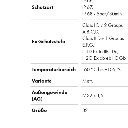
IP 66,
Schutzart
IP 67,
IP 68 - 5bar/30min
Class I Div 2 Groups
A,B,C,D,
Class II Div 1 Groups
Ex-Schutzstufe
E,F,G,
II 1D Ex ta IIIC Da,
II 2G Ex db eb IIC Gb
Temperaturbereich
-60 °C bis +105 °C
Variante
Metr.
Außengewinde
M32 x 1,5
(AG)
Größe
32