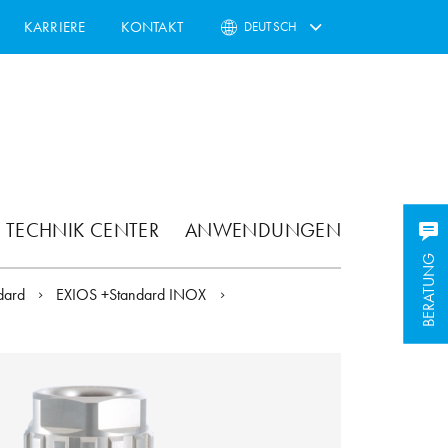
KARRIERE
KONTAKT
DEUTSCH
TECHNIK CENTER
ANWENDUNGEN
BERATUNG
BERATUNG
dard
EXIOS +Standard INOX