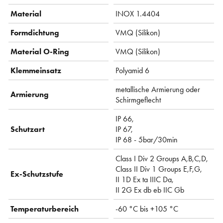
Material
INOX 1.4404
Formdichtung
VMQ (Silikon)
Material O-Ring
VMQ (Silikon)
Klemmeinsatz
Polyamid 6
metallische Armierung oder
Armierung
Schirmgeflecht
IP 66,
Schutzart
IP 67,
IP 68 - 5bar/30min
Class I Div 2 Groups A,B,C,D,
Class II Div 1 Groups E,F,G,
Ex-Schutzstufe
II 1D Ex ta IIIC Da,
II 2G Ex db eb IIC Gb
Temperaturbereich
-60 °C bis +105 °C