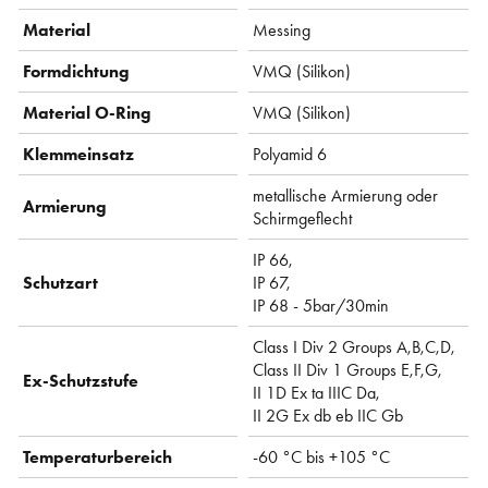
Material
Messing
Formdichtung
VMQ (Silikon)
Material O-Ring
VMQ (Silikon)
Klemmeinsatz
Polyamid 6
metallische Armierung oder
Armierung
Schirmgeflecht
IP 66,
Schutzart
IP 67,
IP 68 - 5bar/30min
Class I Div 2 Groups A,B,C,D,
Class II Div 1 Groups E,F,G,
Ex-Schutzstufe
II 1D Ex ta IIIC Da,
II 2G Ex db eb IIC Gb
Temperaturbereich
-60 °C bis +105 °C