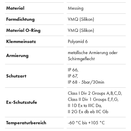
Material
Messing
Formdichtung
VMQ (Silikon)
Material O-Ring
VMQ (Silikon)
Klemmeinsatz
Polyamid 6
metallische Armierung oder
Armierung
Schirmgeflecht
IP 66,
Schutzart
IP 67,
IP 68 - 5bar/30min
Class I Div 2 Groups A,B,C,D,
Class II Div 1 Groups E,F,G,
Ex-Schutzstufe
II 1D Ex ta IIIC Da,
II 2G Ex db eb IIC Gb
Temperaturbereich
-60 °C bis +105 °C