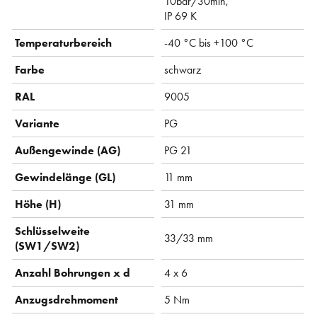
10bar/30min,
IP 69 K
Temperaturbereich
-40 °C bis +100 °C
Farbe
schwarz
RAL
9005
Variante
PG
Außengewinde (AG)
PG 21
Gewindelänge (GL)
11 mm
Höhe (H)
31 mm
Schlüsselweite
33/33 mm
(SW1/SW2)
Anzahl Bohrungen x d
4 x 6
Anzugsdrehmoment
5 Nm