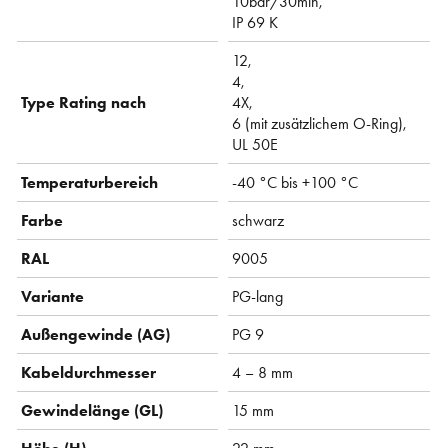
10bar/30min,
IP 69 K
12,
4,
Type Rating nach
4X,
6 (mit zusätzlichem O-Ring),
UL 50E
Temperaturbereich
-40 °C bis +100 °C
Farbe
schwarz
RAL
9005
Variante
PG-lang
Außengewinde (AG)
PG 9
Kabeldurchmesser
4 – 8 mm
Gewindelänge (GL)
15 mm