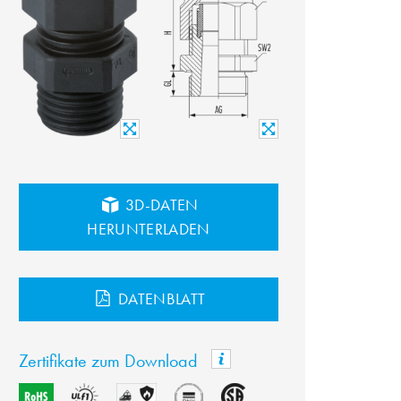
3D-DATEN
HERUNTERLADEN
DATENBLATT
Zertifikate zum Download