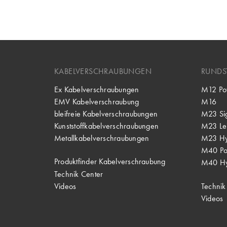
KABELVERSCHRAUBUNGEN
RUNDS
Ex Kabelverschraubungen
M12 Po
EMV Kabelverschraubung
M16
bleifreie Kabelverschraubungen
M23 Si
Kunststoffkabelverschraubungen
M23 Lei
Metallkabelverschraubungen
M23 Hy
M40 P
Produktfinder Kabelverschraubung
M40 Hy
Technik Center
Videos
Technik
Videos