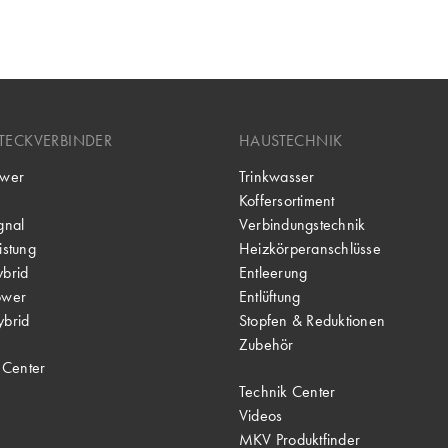
TECKVERBINDER
HAUSTECHNIK
wer
Trinkwasser
Koffersortiment
gnal
Verbindungstechnik
stung
Heizkörperanschlüsse
brid
Entleerung
ower
Entlüftung
brid
Stopfen & Reduktionen
Zubehör
 Center
Technik Center
Videos
MKV Produktfinder