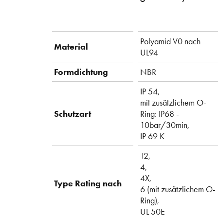
Polyamid V0 nach
Material
UL94
Formdichtung
NBR
IP 54,
mit zusätzlichem O-
Schutzart
Ring: IP68 -
10bar/30min,
IP 69 K
12,
4,
4X,
Type Rating nach
6 (mit zusätzlichem O-
Ring),
UL 50E