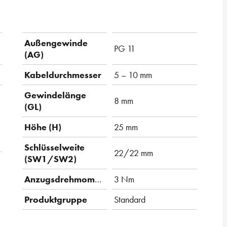
Außengewinde
PG 11
(AG)
Kabeldurchmesser
5 – 10 mm
Gewindelänge
8 mm
(GL)
Höhe (H)
25 mm
Schlüsselweite
22/22 mm
(SW1/SW2)
Anzugsdrehmoment
3 Nm
Produktgruppe
Standard