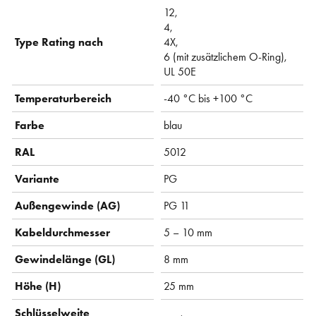
12,
4,
Type Rating nach
4X,
6 (mit zusätzlichem O-Ring),
UL 50E
Temperaturbereich
-40 °C bis +100 °C
Farbe
blau
RAL
5012
Variante
PG
Außengewinde (AG)
PG 11
Kabeldurchmesser
5 – 10 mm
Gewindelänge (GL)
8 mm
Höhe (H)
25 mm
Schlüsselweite