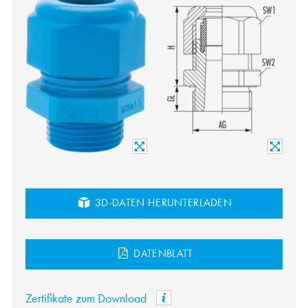
3D-DATEN HERUNTERLADEN
DATENBLATT
Zertifikate zum Download