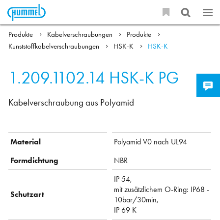
Produkte
Kabelverschraubungen
Produkte
Kunststoffkabelverschraubungen
HSK-K
HSK-K
1.209.1102.14
HSK-K PG
Kabelverschraubung aus Polyamid
Material
Polyamid V0 nach UL94
Formdichtung
NBR
IP 54,
mit zusätzlichem O-Ring: IP68 -
Schutzart
10bar/30min,
IP 69 K