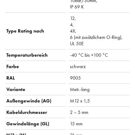
10bar/30min,
IP 69 K
12,
4,
Type Rating nach
4X,
6 (mit zusätzlichem O-Ring),
UL 50E
Temperaturbereich
-40 °C bis +100 °C
Farbe
schwarz
RAL
9005
Variante
Metr.-lang
Außengewinde (AG)
M12 x 1,5
Kabeldurchmesser
2 – 5 mm
Gewindelänge (GL)
15 mm