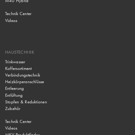
M40 Hybrid
Technik Center
Videos
HAUSTECHNIK
Trinkwasser
Koffersortiment
Verbindungstechnik
Heizkörperanschlüsse
Entleerung
Entlüftung
Stopfen & Reduktionen
Zubehör
Technik Center
Videos
MKV Produktfinder