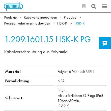
Produkte
Kabelverschraubungen
Produkte
Kunststoffkabelverschraubungen
HSK-K
HSK-K
1.209.1601.15
HSK-K PG
Kabelverschraubung aus Polyamid
Material
Polyamid V0 nach UL94
Formdichtung
NBR
IP 54,
mit zusätzlichem O-Ring: IP68 -
Schutzart
10bar/30min,
IP 69 K