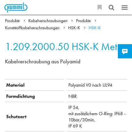
Produkte
Kabelverschraubungen
Produkte
Kunststoffkabelverschraubungen
HSK-K
HSK-K
1.209.2000.50
HSK-K Metr.
Kabelverschraubung aus Polyamid
Material
Polyamid V0 nach UL94
Formdichtung
NBR
IP 54,
mit zusätzlichem O-Ring: IP68 -
Schutzart
10bar/30min,
IP 69 K