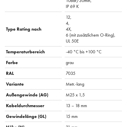
10bar/30min,
IP 69 K
12,
4,
Type Rating nach
4X,
6 (mit zusätzlichem O-Ring),
UL 50E
Temperaturbereich
-40 °C bis +100 °C
Farbe
grau
RAL
7035
Variante
Metr.-lang
Außengewinde (AG)
M25 x 1,5
Kabeldurchmesser
13 – 18 mm
Gewindelänge (GL)
15 mm