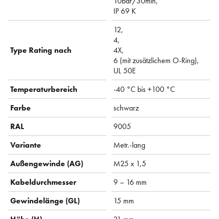
10bar/30min,
IP 69 K
12,
4,
Type Rating nach
4X,
6 (mit zusätzlichem O-Ring),
UL 50E
Temperaturbereich
-40 °C bis +100 °C
Farbe
schwarz
RAL
9005
Variante
Metr.-lang
Außengewinde (AG)
M25 x 1,5
Kabeldurchmesser
9 – 16 mm
Gewindelänge (GL)
15 mm