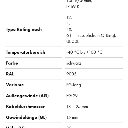
10bar/30min,
IP 69 K
12,
4,
Type Rating nach
4X,
6 (mit zusätzlichem O-Ring),
UL 50E
Temperaturbereich
-40 °C bis +100 °C
Farbe
schwarz
RAL
9005
Variante
PG-lang
Außengewinde (AG)
PG 29
Kabeldurchmesser
18 – 25 mm
Gewindelänge (GL)
15 mm