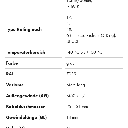
10bar/30min,
IP 69 K
12,
4,
Type Rating nach
4X,
6 (mit zusätzlichem O-Ring),
UL 50E
Temperaturbereich
-40 °C bis +100 °C
Farbe
grau
RAL
7035
Variante
Metr.-lang
Außengewinde (AG)
M50 x 1,5
Kabeldurchmesser
25 – 31 mm
Gewindelänge (GL)
18 mm